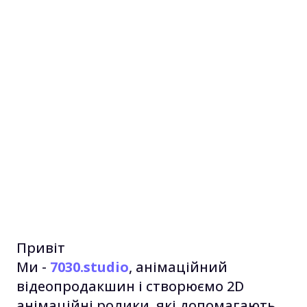
Привіт
Ми -
7030.studio
, анімаційний
відеопродакшин і створюємо 2D
анімаційні ролики, які допомагають