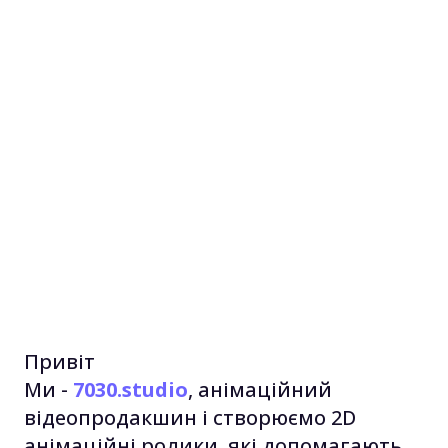
Привіт
Ми -
7030.studio
, анімаційний
відеопродакшин і створюємо 2D
анімаційні ролики, які допомагають