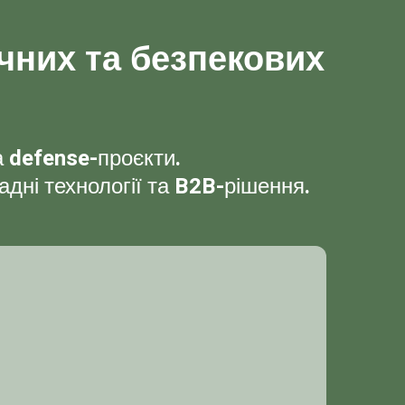
чних та безпекових
а defense-проєкти.
адні технології та B2B-рішення.