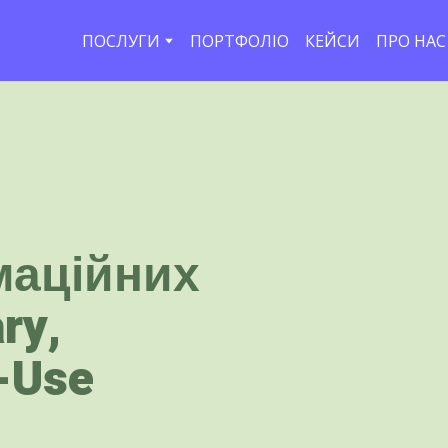
ПОСЛУГИ
ПОРТФОЛІО
КЕЙСИ
ПРО НАС
маційних
ry,
-Use