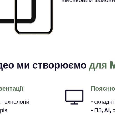
військовим замовн
ідео ми створюємо
для M
зентації
Пояснюв
х технологій
- складн
рів
- ПЗ, AI,