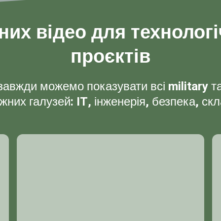
них відео для технологі
проєктів
авжди можемо показувати всі military т
жних галузей: IT, інженерія, безпека, скл