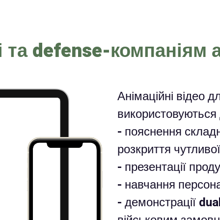
і та defense-компаніям а
Анімаційні відео дл
використовуються 
- пояснення склад
розкриття чутливої
- презентації прод
- навчання персона
- демонстрації dua