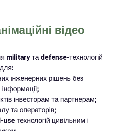
німаційні відео
я military та defense-технологій
для:
них інженерних рішень без
 інформації;
уктів інвесторам та партнерам;
лу та операторів;
l-use технологій цивільним і