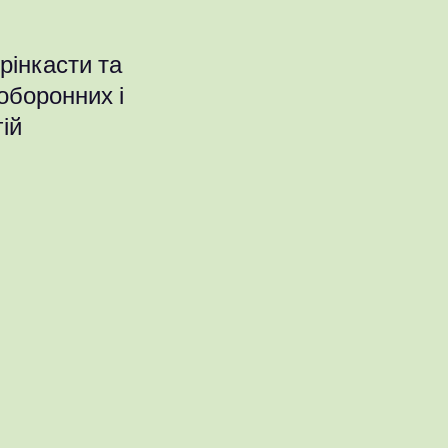
крінкасти та
оборонних і
ій