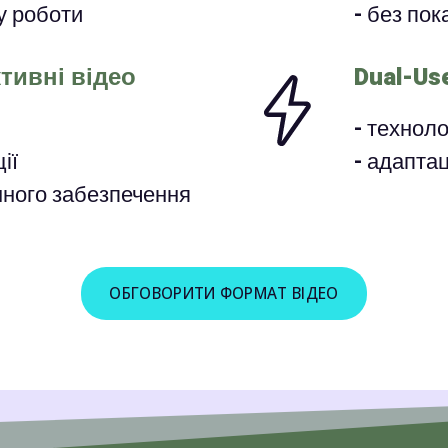
у роботи
- без по
ктивні відео
Dual-Us
- техноло
ії
- адаптац
много забезпечення
ОБГОВОРИТИ ФОРМАТ ВІДЕО