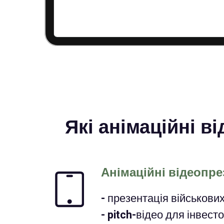
Які анімаційні в
Анімаційні відеопре
- презентація військови
- pitch-відео для інвесто