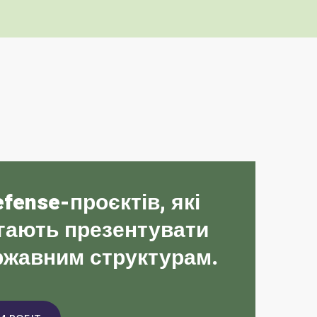
fense-проєктів, які
агають презентувати
ержавним структурам.