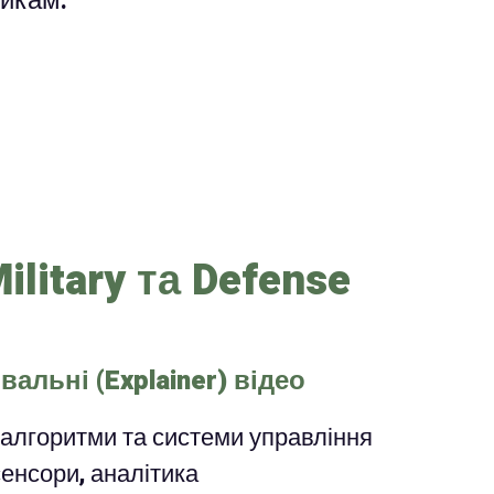
икам.
ilitary та Defense
альні (Explainer) відео
і алгоритми та системи управління
 сенсори, аналітика